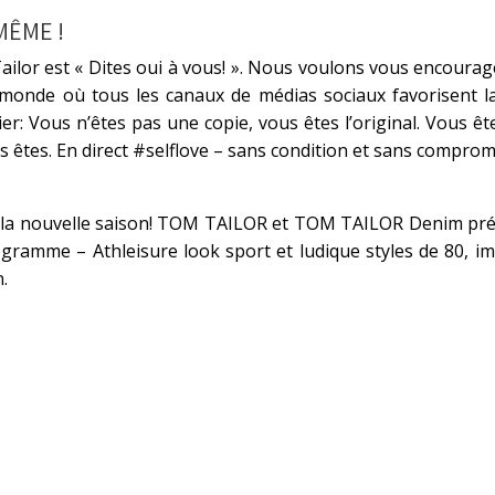
MÊME !
ilor est « Dites oui à vous! ». Nous voulons vous encourage
onde où tous les canaux de médias sociaux favorisent l
r: Vous n’êtes pas une copie, vous êtes l’original. Vous ê
us êtes. En direct #selflove – sans condition et sans comprom
à la nouvelle saison! TOM TAILOR et TOM TAILOR Denim prés
ogramme – Athleisure look sport et ludique styles de 80, 
.